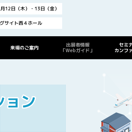
年2月12日（木）・13日（金）
グサイト西４ホール
出展者情報
セミ
来場のご案内
「Webガイド」
カンフ
ション