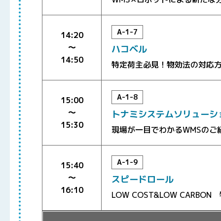
A-1-7
14:20
〜
ハコベル
14:50
特定荷主必見！物効法の対応
A-1-8
15:00
〜
トナミシステムソリューシ
15:30
現場が一目でわかるWMSのご
A-1-9
15:40
〜
スピードロール
16:10
LOW COST&LOW CAR