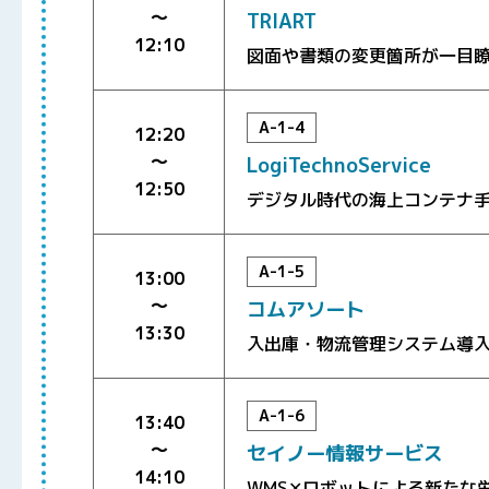
〜
TRIART
12:10
図面や書類の変更箇所が一目瞭然
A-1-4
12:20
〜
LogiTechnoService
12:50
デジタル時代の海上コンテナ
A-1-5
13:00
〜
コムアソート
13:30
入出庫・物流管理システム導
A-1-6
13:40
〜
セイノー情報サービス
14:10
WMS✕ロボットによる新たな