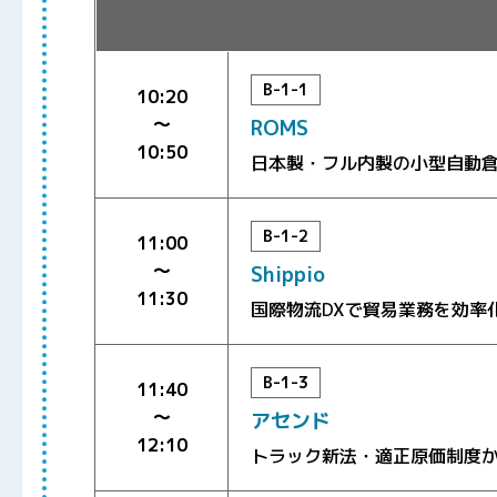
B-1-1
10:20
〜
ROMS
10:50
日本製・フル内製の小型自動
B-1-2
11:00
〜
Shippio
11:30
国際物流DXで貿易業務を効率
B-1-3
11:40
〜
アセンド
12:10
トラック新法・適正原価制度か