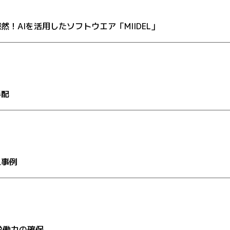
！AIを活用したソフトウエア「MIIDEL」
手配
入事例
労働力の確保